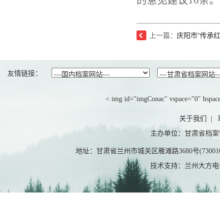
的意见建议16条。
上一篇：
庆阳市“传承红
友情链接：
< img id="imgConac" vspace="0" hspace=
关于我们
|
主办单位：甘肃省档案
地址：甘肃省兰州市城关区雁滩路3680号(7300
技术支持：兰州大方电子有